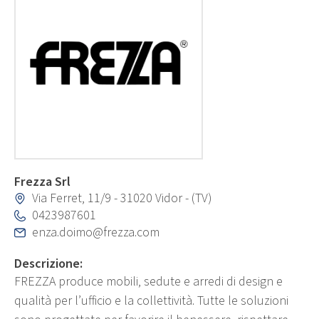
Frezza Srl
Via Ferret, 11/9 - 31020 Vidor - (TV)
0423987601
enza.doimo@frezza.com
Descrizione:
FREZZA produce mobili, sedute e arredi di design e
qualità per l’ufficio e la collettività. Tutte le soluzioni