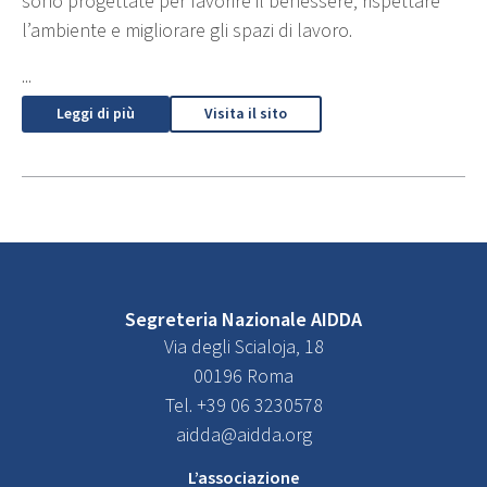
sono progettate per favorire il benessere, rispettare
l’ambiente e migliorare gli spazi di lavoro.
...
Leggi di più
Visita il sito
Segreteria Nazionale AIDDA
Via degli Scialoja, 18
00196 Roma
Tel. +39 06 3230578
aidda@aidda.org
L’associazione