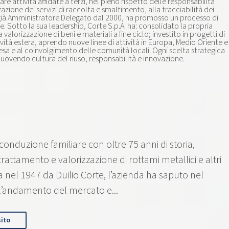
e attività affidate a terzi, nel pieno rispetto delle responsabilità
azione dei servizi di raccolta e smaltimento, alla tracciabilità dei
CdA, già Amministratore Delegato dal 2000, ha promosso un processo di
e. Sotto la sua leadership, Corte S.p.A. ha: consolidato la propria
lorizzazione di beni e materiali a fine ciclo; investito in progetti di
vità estera, aprendo nuove linee di attività in Europa, Medio Oriente e
resa e al coinvolgimento delle comunità locali. Ogni scelta strategica
uovendo cultura del riuso, responsabilità e innovazione.
conduzione familiare con oltre 75 anni di storia,
trattamento e valorizzazione di rottami metallici e altri
ta nel 1947 da Duilio Corte, l’azienda ha saputo nel
’andamento del mercato e...
sito