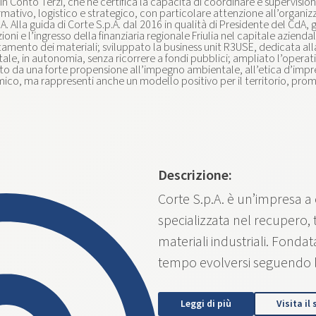
n Conto Terzi, che ne certifica la capacità di coordinare e supervisionar
rmativo, logistico e strategico, con particolare attenzione all’organizz
.p.A. Alla guida di Corte S.p.A. dal 2016 in qualità di Presidente del 
i e l’ingresso della finanziaria regionale Friulia nel capitale aziendal
ento dei materiali; sviluppato la business unit R3USE, dedicata alla va
ale, in autonomia, senza ricorrere a fondi pubblici; ampliato l’operati
zzato da una forte propensione all’impegno ambientale, all’etica d’imp
ico, ma rappresenti anche un modello positivo per il territorio, prom
Descrizione:
Corte S.p.A. è un’impresa a 
specializzata nel recupero, 
materiali industriali. Fonda
tempo evolversi seguendo l
Leggi di più
Visita il 