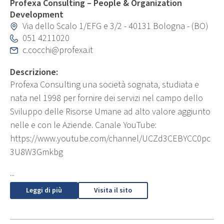
Profexa Consulting – People & Organization
Development
Via dello Scalo 1/EFG e 3/2 - 40131 Bologna - (BO)
051 4211020
c.cocchi@profexa.it
Descrizione:
Profexa Consulting una società sognata, studiata e
nata nel 1998 per fornire dei servizi nel campo dello
Sviluppo delle Risorse Umane ad alto valore aggiunto
nelle e con le Aziende. Canale YouTube:
https://www.youtube.com/channel/UCZd3CEBYCC0pc
3U8W3Gmkbg
...
Leggi di più
Visita il sito