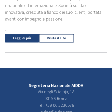
nazionale ed internazionale. Società solida e
innovativa, cresciuta a fianco dei suoi clienti, portata
avanti con impegno e passione.
...
Leggi di più
Visita il sito
Segreteria Nazionale AIDDA
Via degli Scialoja, 18
00196 Roma
Tel. +39 06 3230578