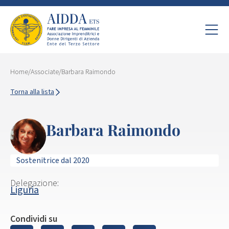
Home
/
Associate
/
Barbara Raimondo
Torna alla lista
Barbara Raimondo
Sostenitrice dal 2020
Delegazione:
Liguria
Condividi su