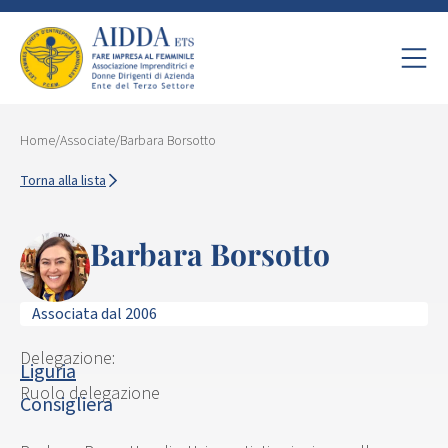
Home
/
Associate
/
Barbara Borsotto
Torna alla lista
Barbara Borsotto
Associata dal 2006
Delegazione:
Liguria
Ruolo delegazione
Consigliera