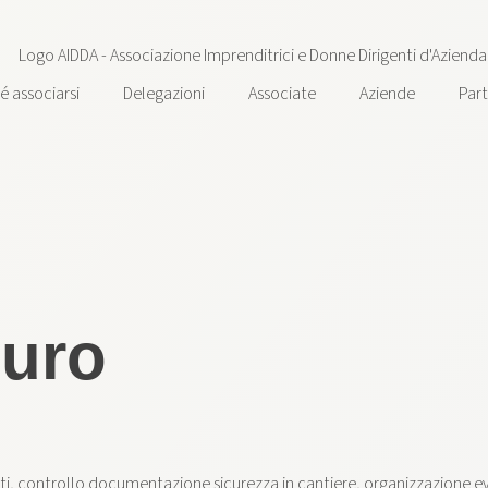
é associarsi
Delegazioni
Associate
Aziende
Par
duro
ti, controllo documentazione sicurezza in cantiere, organizzazione eve