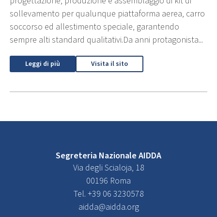
progettazione, produzione e assemblaggio di kit di
sollevamento per qualunque piattaforma aerea, carro
soccorso ed allestimento speciale, garantendo
sempre alti standard qualitativi.Da anni protagonista...
Leggi di più
Visita il sito
Segreteria Nazionale AIDDA
Via degli Scialoja, 18
00196 Roma
Tel. +39 06 3230578
aidda@aidda.org