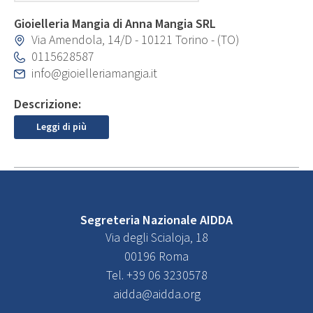
Gioielleria Mangia di Anna Mangia SRL
Via Amendola, 14/D - 10121 Torino - (TO)
0115628587
info@gioielleriamangia.it
Descrizione:
Leggi di più
Segreteria Nazionale AIDDA
Via degli Scialoja, 18
00196 Roma
Tel. +39 06 3230578
aidda@aidda.org