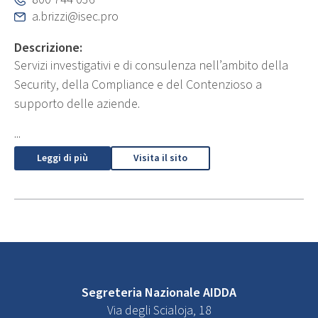
a.brizzi@isec.pro
Descrizione:
Servizi investigativi e di consulenza nell’ambito della
Security, della Compliance e del Contenzioso a
supporto delle aziende.
...
Leggi di più
Visita il sito
Segreteria Nazionale AIDDA
Via degli Scialoja, 18