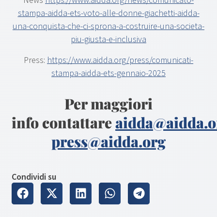
News
https://www.aidda.org/news/comunicato-
stampa-aidda-ets-voto-alle-donne-giachetti-aidda-
una-conquista-che-ci-sprona-a-costruire-una-societa-
piu-giusta-e-inclusiva
Press:
https://www.aidda.org/press/comunicati-
stampa-aidda-ets-gennaio-2025
Per maggiori
info contattare
aidda@aidda.o
press@aidda.org
Condividi su