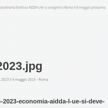
ordinaria Elettiva AIDDA che si svolgerà a Roma il 6 maggio prossimo.
 2023 5-6 maggio 2023 – Roma
-2023-economia-aidda-l-ue-si-deve-