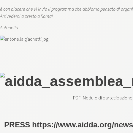
è con piacere che vi invio il programma che abbiamo pensato di organi
Arrivederci a presto a Roma!
Antonella
PDF_Modulo di partecipazion
PRESS
https://www.aidda.org/new